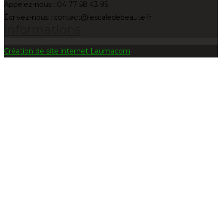
Appelez-nous :
04 77 58 43 95
Écrivez-nous :
contact@lescaledebeaute.fr
Informations
Création de site internet Laumacom