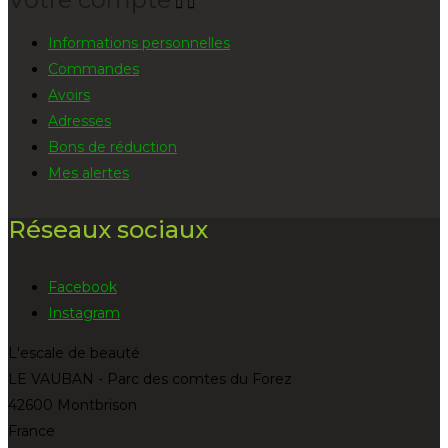


Informations personnelles
Commandes
Avoirs
Adresses
Bons de réduction
Mes alertes
Réseaux sociaux
Facebook
Instagram
L'escale de beauté
LE VAUBAN - Parc des comtes du Forez
42600 Montbrison
France