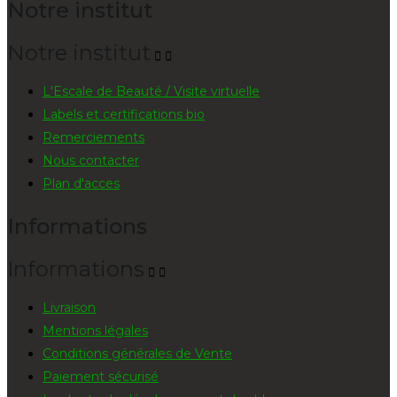
Notre institut
Notre institut


L'Escale de Beauté / Visite virtuelle
Labels et certifications bio
Remerciements
Nous contacter
Plan d'acces
Informations
Informations


Livraison
Mentions légales
Conditions générales de Vente
Paiement sécurisé