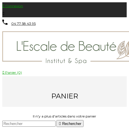

Connexion

04 77 58 43 95

Panier (0)
PANIER
Il n'y a plus d'articles dans votre panier

Rechercher