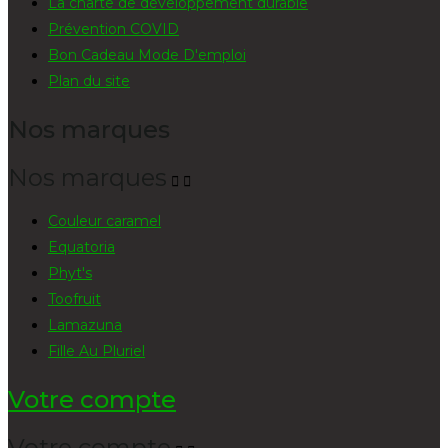
La charte de développement durable
Prévention COVID
Bon Cadeau Mode D'emploi
Plan du site
Nos marques
Nos marques


Couleur caramel
Equatoria
Phyt's
Toofruit
Lamazuna
Fille Au Pluriel
Votre compte
Votre compte