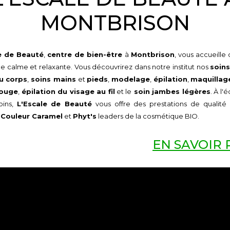
MONTBRISON
e de Beauté
,
centre de bien-être
à
Montbrison
, vous accueille
 calme et relaxante. Vous découvrirez dans notre institut nos
soins
u corps
,
soins mains
et
pieds
,
modelage
,
épilation
,
maquillag
rouge
,
épilation du visage au fil
et le
soin jambes légères
. À l'
oins,
L'Escale de Beauté
vous offre des prestations de qualité 
s
Couleur Caramel
et
Phyt's
leaders de la cosmétique BIO.
EN SAVOIR 