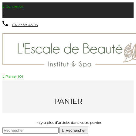

Connexion

04 77 58 43 95

Panier (0)
PANIER
Il n'y a plus d'articles dans votre panier

Rechercher