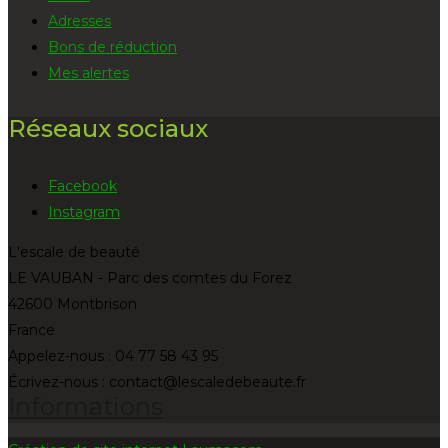
Adresses
Bons de réduction
Mes alertes
Réseaux sociaux
Facebook
Instagram
L'escale de beauté
LE VAUBAN - Parc des comtes du Forez
42600 Montbrison
France
Appelez-nous :
04 77 58 43 95
Écrivez-nous :
contact@lescaledebeaute.fr
Informations