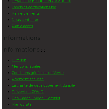
L'Escale de Beauté / Visite virtuelle
Labels et certifications bio
Remerciements
Nous contacter
Plan d'acces
Informations
Informations


Livraison
Mentions légales
Conditions générales de Vente
Paiement sécurisé
La charte de développement durable
Prévention COVID
Bon Cadeau Mode D'emploi
Plan du site