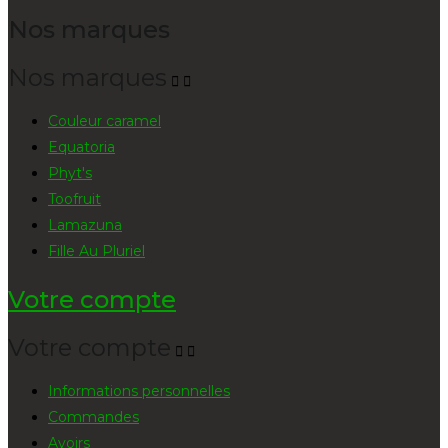
Nos marques
Nos marques


Couleur caramel
Equatoria
Phyt's
Toofruit
Lamazuna
Fille Au Pluriel
Votre compte
Votre compte


Informations personnelles
Commandes
Avoirs