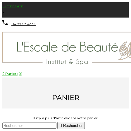

Connexion

04 77 58 43 95

Panier (0)
PANIER
Il n'y a plus d'articles dans votre panier

Rechercher