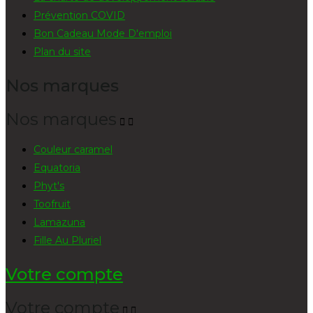
Prévention COVID
Bon Cadeau Mode D'emploi
Plan du site
Nos marques
Nos marques


Couleur caramel
Equatoria
Phyt's
Toofruit
Lamazuna
Fille Au Pluriel
Votre compte
Votre compte

