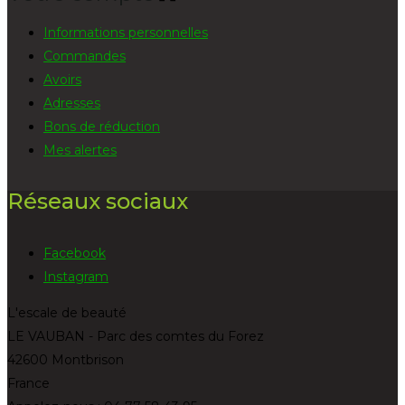
Informations personnelles
Commandes
Avoirs
Adresses
Bons de réduction
Mes alertes
Réseaux sociaux
Facebook
Instagram
L'escale de beauté
LE VAUBAN - Parc des comtes du Forez
42600 Montbrison
France