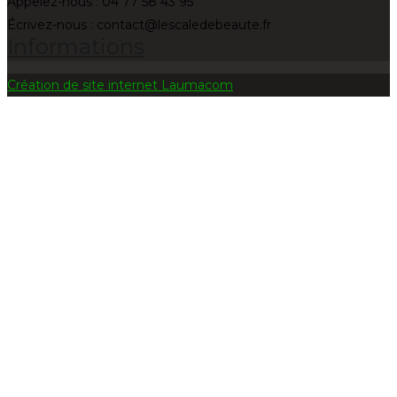
Appelez-nous :
04 77 58 43 95
Écrivez-nous :
contact@lescaledebeaute.fr
Informations
Création de site internet Laumacom