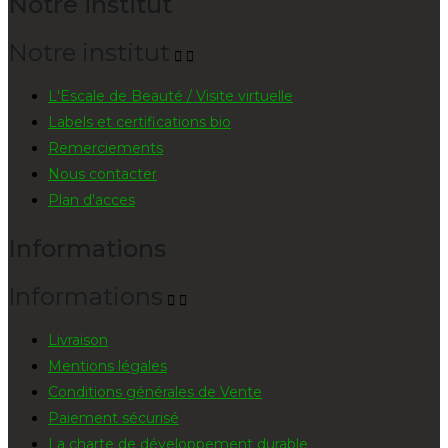
Notre institut
Notre institut


L'Escale de Beauté / Visite virtuelle
Labels et certifications bio
Remerciements
Nous contacter
Plan d'acces
Informations
Informations


Livraison
Mentions légales
Conditions générales de Vente
Paiement sécurisé
La charte de développement durable